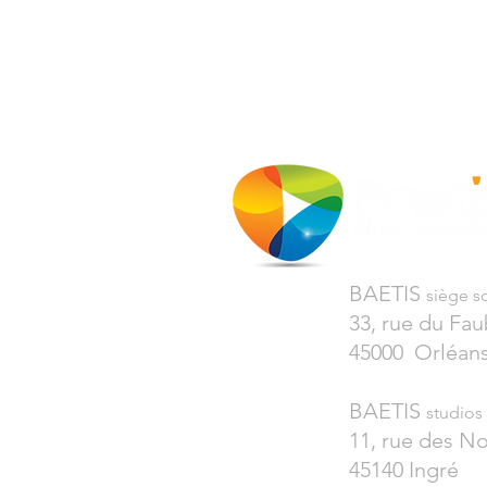
BAETIS
siège so
33, rue du Fa
45000 Orléan
BAETIS
studios
11, rue des N
45140 Ingré