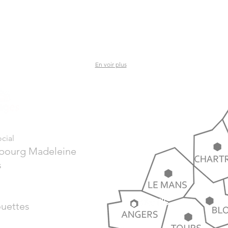
En voir plus
cial
ubourg Madeleine
s
ouettes