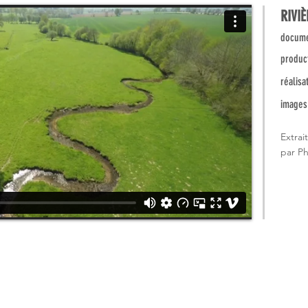
RIVI
docume
produc
réalisa
images
Extrai
par P
Swiss Krono
Viaduc de Mar