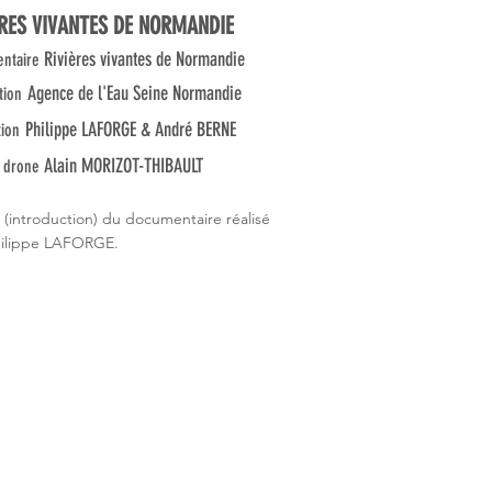
ÈRES VIVANTES DE NORMANDIE
Rivières vivantes de Normandie
ntaire
Agence de l'Eau Seine Normandie
tion
Philippe LAFORGE & André BERNE
tion
Alain MORIZOT-THIBAULT
 drone
t (introduction) du documentaire réalisé
hilippe LAFORGE.
ly le Roi