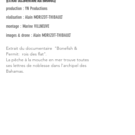
(EXTRAIT DOCUMENTAIRE AUX BAHAMAS)
production : YN Productions
réalisation : Alain MORIZOT-THIBAULT
montage : Marine VILLNEUVE
images & drone : Alain MORIZOT-THIBAULT
Extrait du documentaire "Bonefish &
Permit: rois des flat
".
La pêche à la mouche en mer trouve toutes
ses lettres de noblesse dans l'archipel des
Bahamas.
Bande démo 2017
Swiss Krono
Viaduc de Marly le Roi
SEIT Hydr'eau