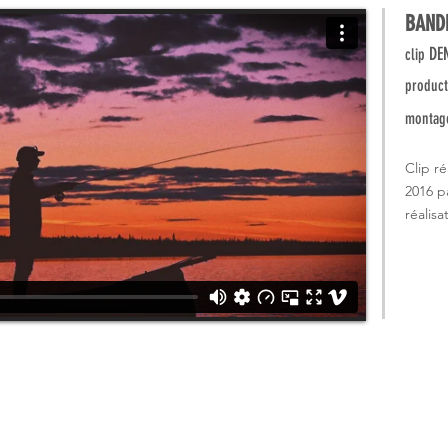
BAND
DE
clip
product
montag
Clip r
2016 pa
réalis
Swiss Krono
Viaduc de Mar