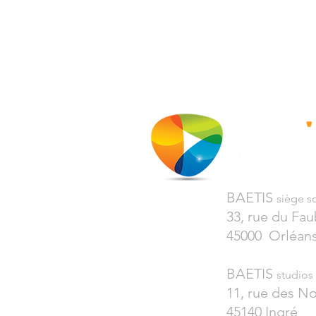
BAETIS
siège so
33, rue du Fa
45000 Orléan
BAETIS
studios
11, rue des N
45140 Ingré