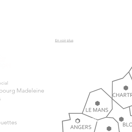
En voir plus
cial
ubourg Madeleine
s
ouettes