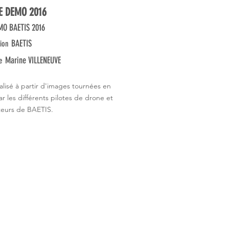
E DEMO 2016
MO BAETIS 2016
BAETIS
ion
Marine VILLENEUVE
e
éalisé à partir d'images tournées en
r les différents pilotes de drone et
ateurs de BAETIS.
ly le Roi